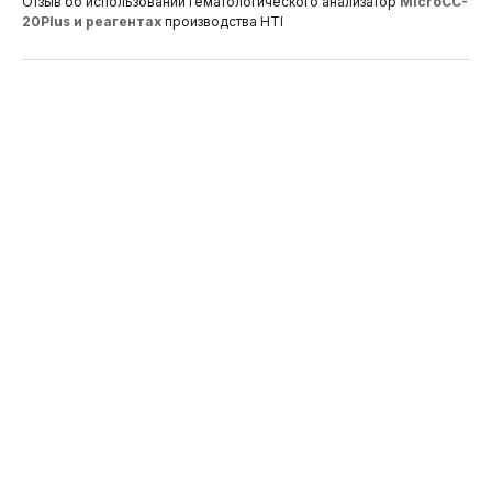
Отзыв об использовании гематологического анализатор
МicroCC-
20Plus и реагентах
производства HTI