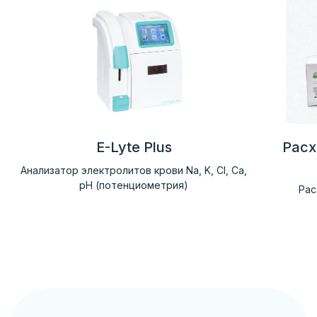
E-Lyte Plus
Расх
Анализатор электролитов крови Na, K, Cl, Ca,
pH (потенциометрия)
Рас
Клиентская поддержка:
+7 (777) 352-79-70
info@intermedica.kz