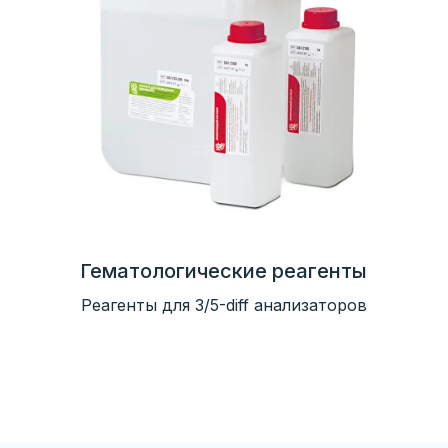
Гематологические реагенты
Реагенты для 3/5-diff анализаторов
огия
ИФА
Биохимия
Анализ мочи