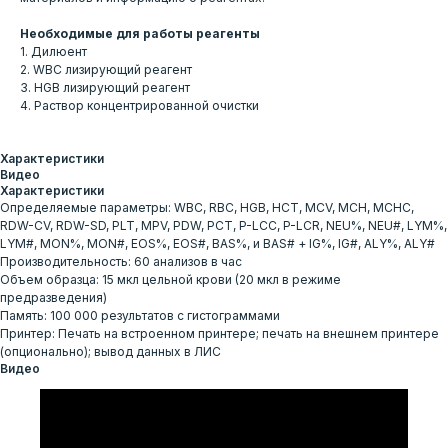
Необходимые для работы реагенты
1. Дилюент
2. WBC лизирующий реагент
3. HGB лизирующий реагент
4. Раствор концентрированной очистки
Характеристики
Видео
Характеристики
Определяемые параметры: WBC, RBC, HGB, HCT, MCV, MCH, MCHC,
RDW-CV, RDW-SD, PLT, MPV, PDW, PCT, P-LCC, P-LCR, NEU%, NEU#, LYM%,
LYM#, MON%, MON#, EOS%, EOS#, BAS%, и BAS# + IG%, IG#, ALY%, ALY#
Производительность: 60 анализов в час
Объем образца: 15 мкл цельной крови (20 мкл в режиме
предразведения)
Клиентская поддержка:
Память: 100 000 результатов с гистограммами
Принтер: Печать на встроенном принтере; печать на внешнем принтере
+7 (777) 352-79-70
(опционально); вывод данных в ЛИС
Видео
info@intermedica.kz