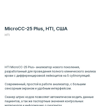
MicroCC-25 Plus, HTI, США
HTI
Добавить к заявке
HTI MicroCC-25 Plus– анализатор нового поколения,
разработанный для проведения полного клинического анализа
крови с дифференцировкой лейкоцитов на 5 субпопуляций.
Современный, простой в работе анализатор, с большим
сенсорным экраном и удобным интерфейсом.
Сканер штрих кодов позволяет автоматически водить данные
пациентов, а так же паспортные значения контрольных
материалов и информацию о реагентах.