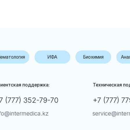
огия
ИФА
Биохимия
Анализ мочи
кая поддержка:
Техническая поддержка:
77) 352-79-70
+7 (777) 779-00-52
termedica.kz
service@intermedica.kz
 не является СМИ. Представленная информация не является публичной офертой.
По