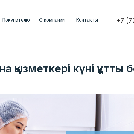
+7 (777) 352-7
ателю
О компании
Контакты
 қызметкері күні құтты 