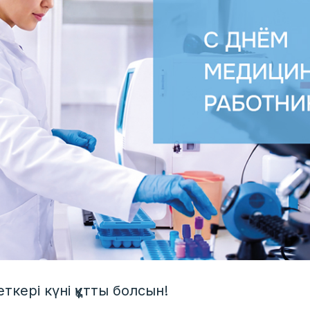
ткері күні құтты болсын!