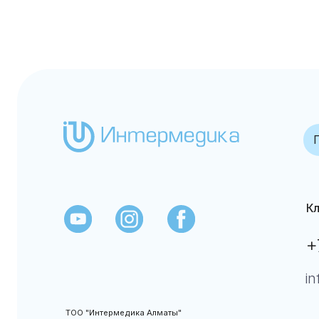
Гематол
Клиентс
+7 (7
info@in
ТОО "Интермедика Алматы"
Оснащение и
обслуживание
Данный сайт
лабораторий, 2007-2025