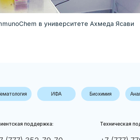
mmunoChem в университете Ахмеда Ясави
огия
ИФА
Биохимия
Анализ мочи
кая поддержка:
Техническая поддержка:
77) 352-79-70
+7 (777) 779-00-52
termedica.kz
service@intermedica.kz
 не является СМИ. Представленная информация не является публичной офертой.
По