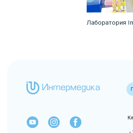
Лаборатория I
Гематол
Клиентс
+7 (7
info@in
ТОО "Интермедика Алматы"
Оснащение и
обслуживание
Данный сайт
лабораторий, 2007-2025