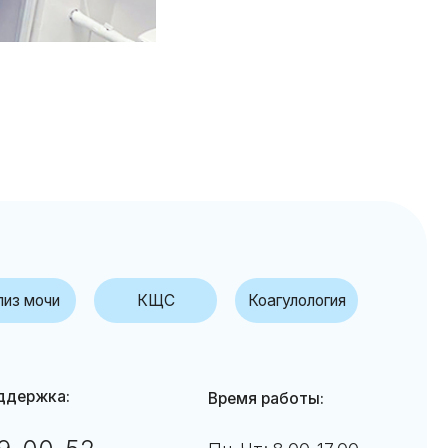
КЩС
Коагулология
Время работы:
Пн-Чт: 8.00-17.00
Пятн: 8.00-16.00
↑
дробнее