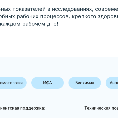
ных показателей в исследованиях, соврем
обных рабочих процессов, крепкого здоров
 каждом рабочем дне!
огия
ИФА
Биохимия
Анализ мочи
кая поддержка:
Техническая поддержка:
77) 352-79-70
+7 (777) 779-00-52
termedica.kz
service@intermedica.kz
 не является СМИ. Представленная информация не является публичной офертой.
По