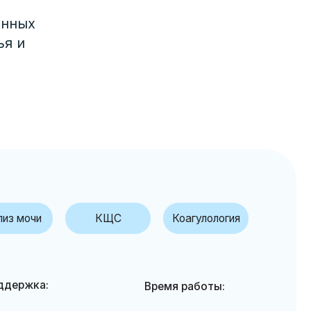
енных
ья и
КЩС
Коагулология
Время работы:
Пн-Чт: 8.00-17.00
Пятн: 8.00-16.00
↑
дробнее