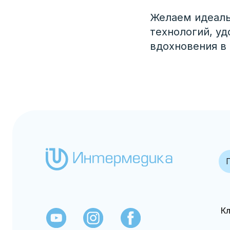
Желаем идеаль
технологий, уд
вдохновения в
Гематол
Клиентс
+7 (7
info@in
ТОО "Интермедика Алматы"
Оснащение и
обслуживание
Данный сайт
лабораторий, 2007-2025